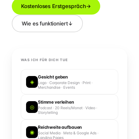
Kostenloses Erstgespräch
→
Wie es funktioniert
↓
WAS ICH FÜR DICH TUE
Gesicht geben
◈
Logo · Corporate Design · Print ·
Merchandise · Events
Stimme verleihen
◎
Podcast · 20 Reels/Monat · Video ·
Storytelling
Reichweite aufbauen
◉
Social Media · Meta & Google Ads ·
Landing Pages