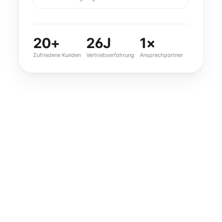
20+
26J
1×
Zufriedene Kunden
Vertriebserfahrung
Ansprechpartner